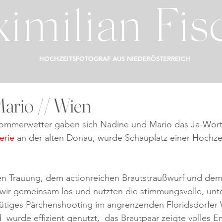
imilian Fis
HOCHZEITSFOTOGRAF AUS NIEDERÖSTERREICH
ario // Wien
sommerwetter gaben sich Nadine und Mario das Ja-Wort
erie
 an der alten Donau, wurde Schauplatz einer Hochzeit
n Trauung, dem actionreichen Brautstraußwurf und dem 
ir gemeinsam los und nutzten die stimmungsvolle, un
nütiges Pärchenshooting im angrenzenden Floridsdorfer
d  wurde effizient genutzt,  das Brautpaar zeigte volles