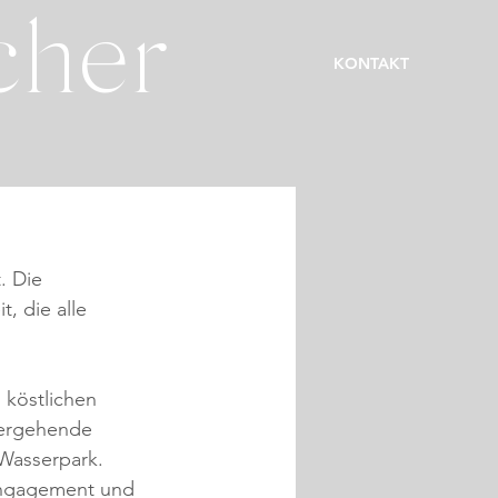
cher
KONTAKT
. Die 
, die alle 
köstlichen 
tergehende 
 Wasserpark.
 Engagement und 