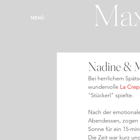
Max
MENÜ
Nadine & M
Bei herrlichem Spät
wundervolle 
La Crep
"Stückerl" spielte.
Nach der emotionale
Abendessen, zogen w
Sonne für ein 15-mi
Die Zeit war kurz un