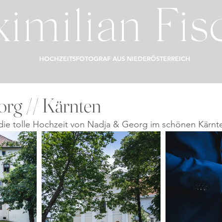
imilian Fis
HOCHZEITSFOTOGRAF AUS NIEDERÖSTERREICH
org // Kärnten
die tolle Hochzeit von Nadja & Georg im schönen Kärnte